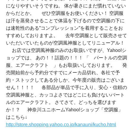
になりやすいそうですね。 体が暑さにまだ慣れていない
からだとか。 ぜひ空調服をお使いください！ 空調服
は汗を蒸発させることで体温を下げるので空調服の下に
は速乾性のある”コンプレッション”を着用することをお
すすめしておりますよ。 去年空調服として販売させて
いただいていたものが空調風神服としてリニューアル！
お店では空調風神服のみのお取扱いですが、Yahoo!シ
ョップでは、 あの！！話題の！！！ 「 バートルの空調
服、エアークラフト 」もお取扱いしております。 発
売開始前から予約分ですでにメーカ品切れ、各社で予
約・ストックしてある分しか、今年度の販売はございま
せん！！！！ 各部品が単品で手に入り、安心・信頼の
空調風神服と、カッコよさではどこにも負けないバート
ルのエアークラフト。 さてさて、どっちを選びます
か！？ 神奈川ユニホームYahoo!ショップ「空調服」
はこちら↓
http://store.shopping.yahoo.co.jp/kanauni/kucho.html